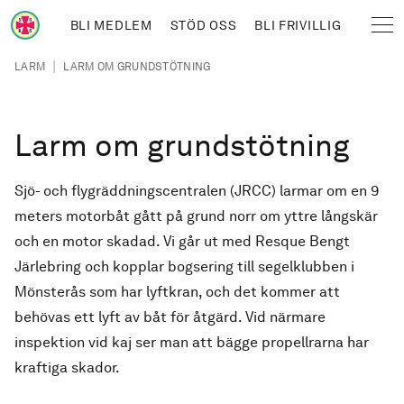
Hoppa till huvudinnehåll
BLI MEDLEM
STÖD OSS
BLI FRIVILLIG
Sjöräddningssällskapet
Länkstig
|
LARM
LARM OM GRUNDSTÖTNING
Larm om grundstötning
Sjö- och flygräddningscentralen (JRCC) larmar om en 9
meters motorbåt gått på grund norr om yttre långskär
och en motor skadad. Vi går ut med Resque Bengt
Järlebring och kopplar bogsering till segelklubben i
Mönsterås som har lyftkran, och det kommer att
behövas ett lyft av båt för åtgärd. Vid närmare
inspektion vid kaj ser man att bägge propellrarna har
kraftiga skador.