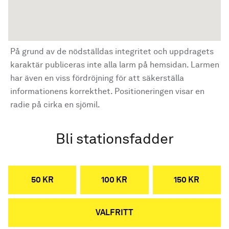
På grund av de nödställdas integritet och uppdragets
karaktär publiceras inte alla larm på hemsidan. Larmen
har även en viss fördröjning för att säkerställa
informationens korrekthet. Positioneringen visar en
radie på cirka en sjömil.
Bli stationsfadder
50 KR
100 KR
150 KR
VALFRITT