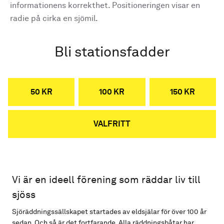
informationens korrekthet. Positioneringen visar en
radie på cirka en sjömil.
Bli stationsfadder
50 KR
100 KR
150 KR
VALFRITT
Vi är en ideell förening som räddar liv till
sjöss
Sjöräddningssällskapet startades av eldsjälar för över 100 år
sedan. Och så är det fortfarande. Alla räddningsbåtar har