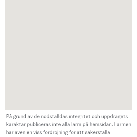
På grund av de nödställdas integritet och uppdragets
karaktär publiceras inte alla larm på hemsidan. Larmen
har även en viss fördröjning för att säkerställa