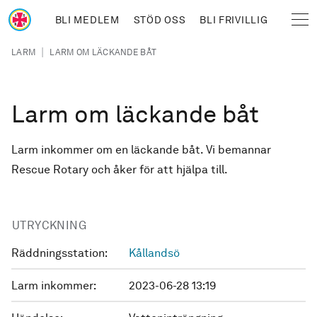
Hoppa till huvudinnehåll
BLI MEDLEM
STÖD OSS
BLI FRIVILLIG
Sjöräddningssällskapet
Länkstig
|
LARM
LARM OM LÄCKANDE BÅT
Larm om läckande båt
Larm inkommer om en läckande båt. Vi bemannar
Rescue Rotary och åker för att hjälpa till.
UTRYCKNING
Räddningsstation:
Kållandsö
Larm inkommer:
2023-06-28 13:19