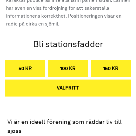
karaktär publiceras inte alla larm på hemsidan. Larmen
har även en viss fördröjning för att säkerställa
informationens korrekthet. Positioneringen visar en
radie på cirka en sjömil.
Bli stationsfadder
50 KR
100 KR
150 KR
VALFRITT
Vi är en ideell förening som räddar liv till
sjöss