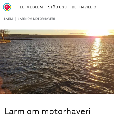
Hoppa till huvudinnehåll
BLI MEDLEM
STÖD OSS
BLI FRIVILLIG
Sjöräddningssällskapet
Länkstig
|
LARM
LARM OM MOTORHAVERI
Larm om motorhaveri