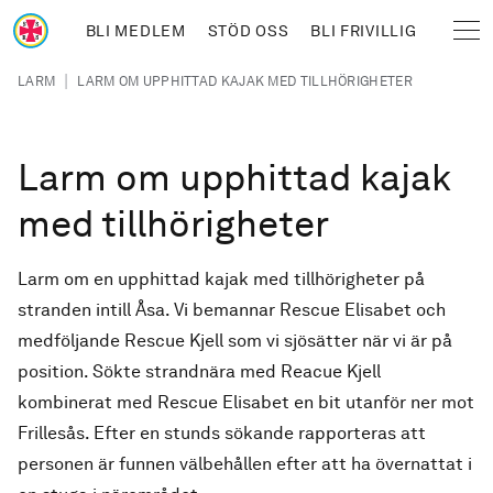
Hoppa till huvudinnehåll
BLI MEDLEM
STÖD OSS
BLI FRIVILLIG
Sjöräddningssällskapet
Länkstig
|
LARM
LARM OM UPPHITTAD KAJAK MED TILLHÖRIGHETER
Larm om upphittad kajak
med tillhörigheter
Larm om en upphittad kajak med tillhörigheter på
stranden intill Åsa. Vi bemannar Rescue Elisabet och
medföljande Rescue Kjell som vi sjösätter när vi är på
position. Sökte strandnära med Reacue Kjell
kombinerat med Rescue Elisabet en bit utanför ner mot
Frillesås. Efter en stunds sökande rapporteras att
personen är funnen välbehållen efter att ha övernattat i