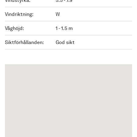
Vindstyrka:
5.5 - 7.9
Vindriktning:
W
Våghöjd:
1 - 1.5 m
Siktförhållanden:
God sikt