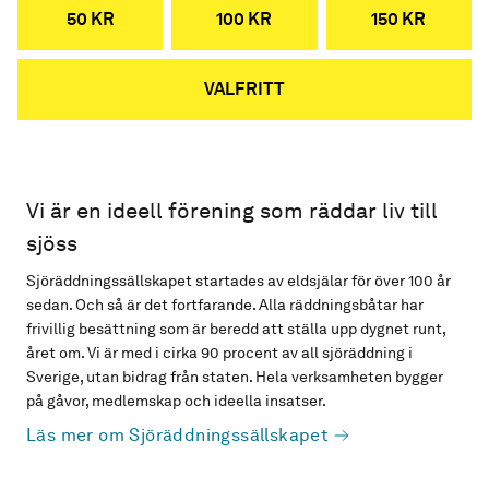
50 KR
100 KR
150 KR
VALFRITT
Vi är en ideell förening som räddar liv till
sjöss
Sjöräddningssällskapet startades av eldsjälar för över 100 år
sedan. Och så är det fortfarande. Alla räddningsbåtar har
frivillig besättning som är beredd att ställa upp dygnet runt,
året om. Vi är med i cirka 90 procent av all sjöräddning i
Sverige, utan bidrag från staten. Hela verksamheten bygger
på gåvor, medlemskap och ideella insatser.
Läs mer om Sjöräddningssällskapet