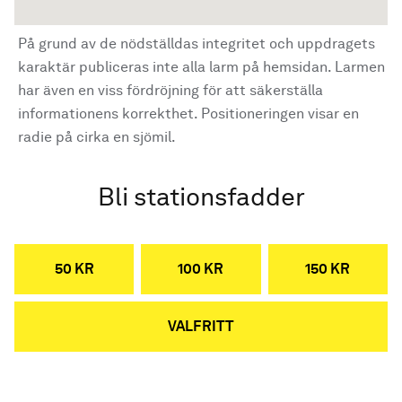
På grund av de nödställdas integritet och uppdragets
karaktär publiceras inte alla larm på hemsidan. Larmen
har även en viss fördröjning för att säkerställa
informationens korrekthet. Positioneringen visar en
radie på cirka en sjömil.
Bli stationsfadder
50 KR
100 KR
150 KR
VALFRITT