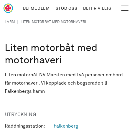
Hoppa till huvudinnehåll
BLI MEDLEM
STÖD OSS
BLI FRIVILLIG
Sjöräddningssällskapet
Länkstig
|
LARM
LITEN MOTORBÅT MED MOTORHAVERI
Liten motorbåt med
motorhaveri
Liten motorbåt NV Marsten med två personer ombord
får motorhaveri. Vi kopplade och bogserade till
Falkenbergs hamn
UTRYCKNING
Räddningsstation:
Falkenberg