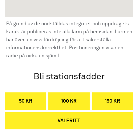
På grund av de nödställdas integritet och uppdragets
karaktär publiceras inte alla larm på hemsidan. Larmen
har även en viss fördröjning för att säkerställa
informationens korrekthet. Positioneringen visar en
radie på cirka en sjömil.
Bli stationsfadder
50 KR
100 KR
150 KR
VALFRITT