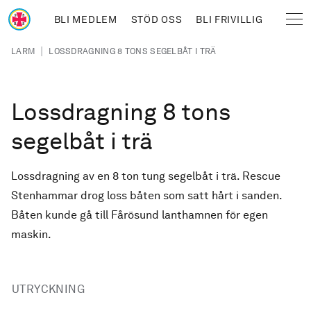
Hoppa till huvudinnehåll
BLI MEDLEM
STÖD OSS
BLI FRIVILLIG
Sjöräddningssällskapet
Länkstig
|
LARM
LOSSDRAGNING 8 TONS SEGELBÅT I TRÄ
Lossdragning 8 tons
segelbåt i trä
Lossdragning av en 8 ton tung segelbåt i trä. Rescue
Stenhammar drog loss båten som satt hårt i sanden.
Båten kunde gå till Fårösund lanthamnen för egen
maskin.
UTRYCKNING