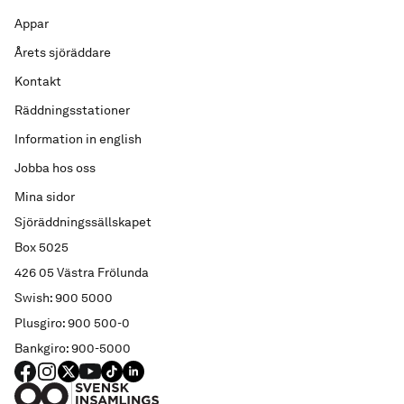
Appar
Årets sjöräddare
Kontakt
Räddningsstationer
Information in english
Jobba hos oss
Mina sidor
Sjöräddningssällskapet
Box 5025
426 05 Västra Frölunda
Swish: 900 5000
Plusgiro: 900 500-0
Bankgiro: 900-5000
FACEBOOK
Instagram
X
YouTube
TIKTOK
LINKED IN