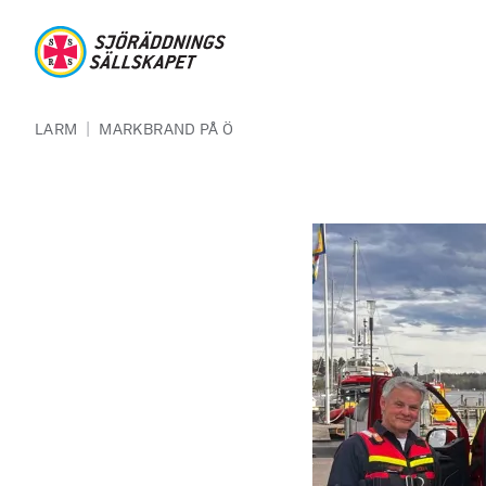
Hoppa till huvudinnehåll
Sjöräddningssällskapet
Länkstig
|
LARM
MARKBRAND PÅ Ö