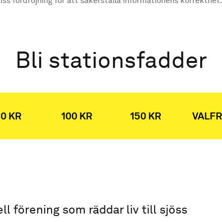
ss fördröjning för att säkerställa informationens korrekthet
Bli stationsfadder
0 KR
100 KR
150 KR
VALFR
ell förening som räddar liv till sjöss