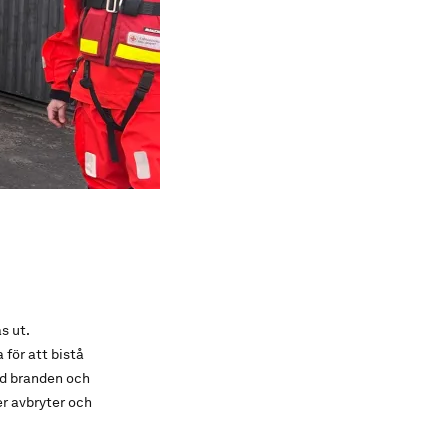
s ut.
för att bistå
id branden och
er avbryter och