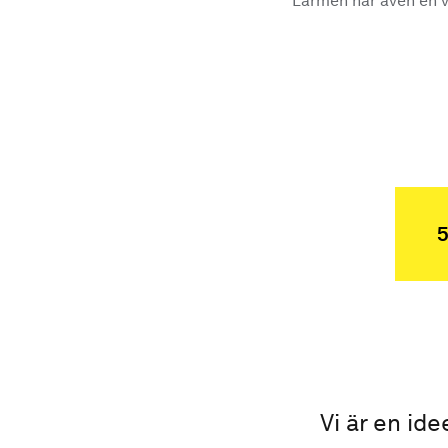
Larmen har även en vi
5
Vi är en ide