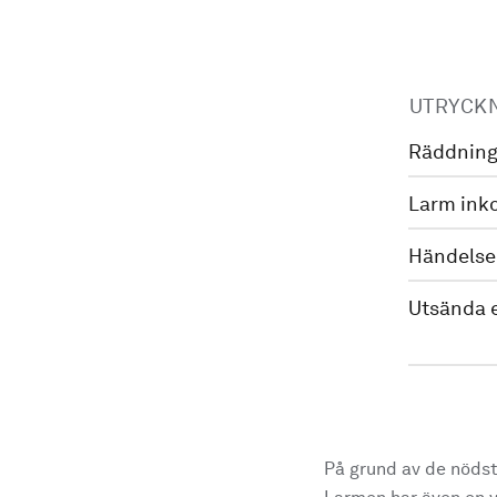
UTRYCK
Räddning
Larm ink
Händelse
Utsända 
På grund av de nödst