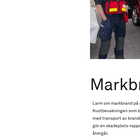
Markb
Larm om markbrand på ö
Kustbevakningen som be
med transport av brand
gör en skadeplats-rappo
återgår.