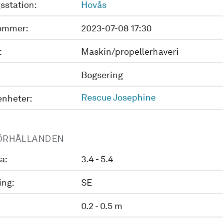
sstation:
Hovås
ommer:
2023-07-08 17:30
:
Maskin/propellerhaveri
Bogsering
Rescue Josephine
enheter:
ÖRHÅLLANDEN
a:
3.4 - 5.4
ing:
SE
0.2 - 0.5 m