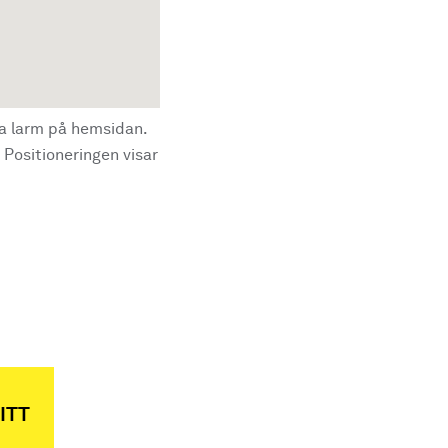
la larm på hemsidan.
 Positioneringen visar
ITT