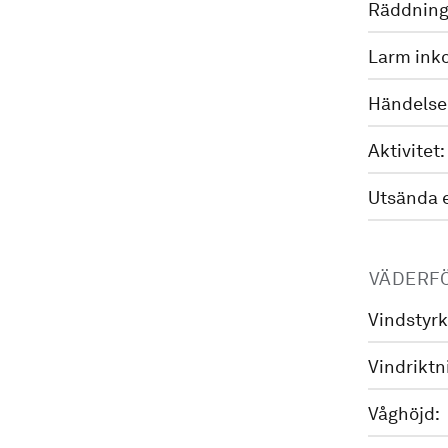
Räddning
Larm ink
Händelse
Aktivitet:
Utsända 
VÄDERF
Vindstyrk
Vindriktn
Våghöjd: