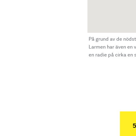
På grund av de nödst
Larmen har även en vi
en radie på cirka en s
5