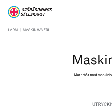
Hoppa till huvudinnehåll
Sjöräddningssällskapet
Länkstig
|
LARM
MASKINHAVERI
Maski
Motorbåt med maskinhav
UTRYCK