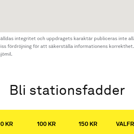
älldas integritet och uppdragets karaktär publiceras inte al
ss fördröjning för att säkerställa informationens korrekthet.
jömil.
Bli stationsfadder
0 KR
100 KR
150 KR
VALFR