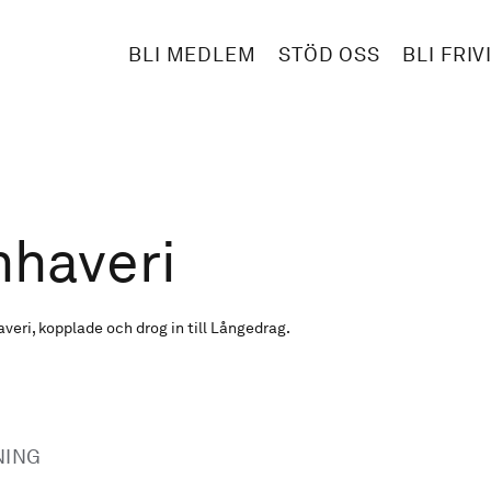
BLI MEDLEM
STÖD OSS
BLI FRIV
nhaveri
eri, kopplade och drog in till Långedrag.
NING