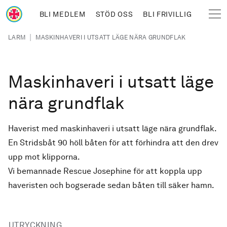
Hoppa till huvudinnehåll
BLI MEDLEM
STÖD OSS
BLI FRIVILLIG
Sjöräddningssällskapet
Länkstig
|
LARM
MASKINHAVERI I UTSATT LÄGE NÄRA GRUNDFLAK
Maskinhaveri i utsatt läge
nära grundflak
Haverist med maskinhaveri i utsatt läge nära grundflak.
En Stridsbåt 90 höll båten för att förhindra att den drev
upp mot klipporna.
Vi bemannade Rescue Josephine för att koppla upp
haveristen och bogserade sedan båten till säker hamn.
UTRYCKNING