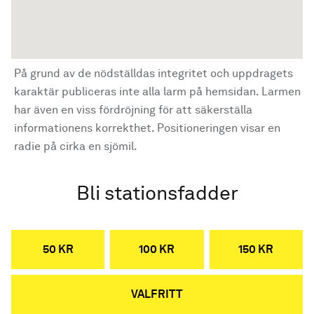
På grund av de nödställdas integritet och uppdragets
karaktär publiceras inte alla larm på hemsidan. Larmen
har även en viss fördröjning för att säkerställa
informationens korrekthet. Positioneringen visar en
radie på cirka en sjömil.
Bli stationsfadder
50 KR
100 KR
150 KR
VALFRITT