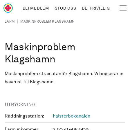
Hoppa till huvudinnehåll
BLI MEDLEM
STÖD OSS
BLI FRIVILLIG
Sjöräddningssällskapet
Länkstig
|
LARM
MASKINPROBLEM KLAGSHAMN
Maskinproblem
Klagshamn
Maskinproblem strax utanför Klagshamn. Vi bogserar in
haverist till Klagshamn.
UTRYCKNING
Räddningsstation:
Falsterbokanalen
Larm inkommer:
2023-07-08 19:35