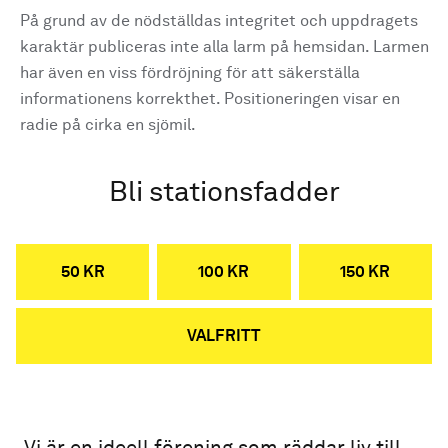
På grund av de nödställdas integritet och uppdragets
karaktär publiceras inte alla larm på hemsidan. Larmen
har även en viss fördröjning för att säkerställa
informationens korrekthet. Positioneringen visar en
radie på cirka en sjömil.
Bli stationsfadder
50 KR
100 KR
150 KR
VALFRITT
Vi är en ideell förening som räddar liv till