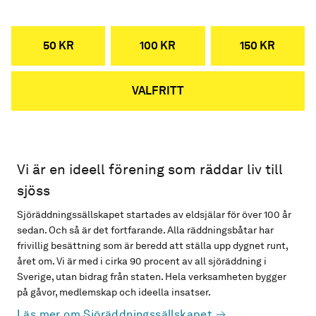
50 KR
100 KR
150 KR
VALFRITT
Vi är en ideell förening som räddar liv till
sjöss
Sjöräddningssällskapet startades av eldsjälar för över 100 år
sedan. Och så är det fortfarande. Alla räddningsbåtar har
frivillig besättning som är beredd att ställa upp dygnet runt,
året om. Vi är med i cirka 90 procent av all sjöräddning i
Sverige, utan bidrag från staten. Hela verksamheten bygger
på gåvor, medlemskap och ideella insatser.
Läs mer om Sjöräddningssällskapet