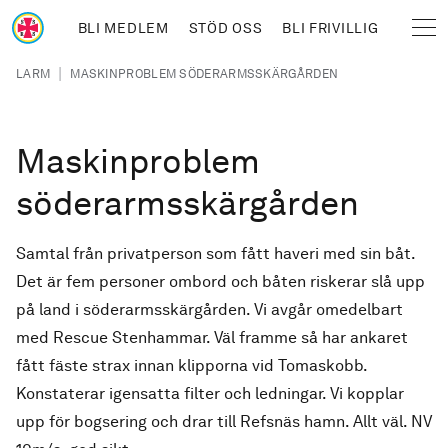
Hoppa till huvudinnehåll
BLI MEDLEM
STÖD OSS
BLI FRIVILLIG
Sjöräddningssällskapet
Länkstig
|
LARM
MASKINPROBLEM SÖDERARMSSKÄRGÅRDEN
Maskinproblem
söderarmsskärgården
Samtal från privatperson som fått haveri med sin båt.
Det är fem personer ombord och båten riskerar slå upp
på land i söderarmsskärgården. Vi avgår omedelbart
med Rescue Stenhammar. Väl framme så har ankaret
fått fäste strax innan klipporna vid Tomaskobb.
Konstaterar igensatta filter och ledningar. Vi kopplar
upp för bogsering och drar till Refsnäs hamn. Allt väl. NV