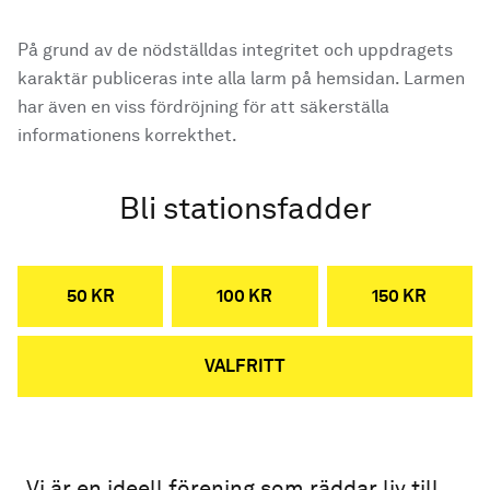
På grund av de nödställdas integritet och uppdragets
karaktär publiceras inte alla larm på hemsidan. Larmen
har även en viss fördröjning för att säkerställa
informationens korrekthet.
Bli stationsfadder
50 KR
100 KR
150 KR
VALFRITT
Vi är en ideell förening som räddar liv till