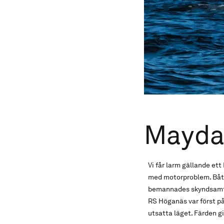
Mayday
Vi får larm gällande et
med motorproblem. Båte
bemannades skyndsamt o
RS Höganäs var först på
utsatta läget. Färden g