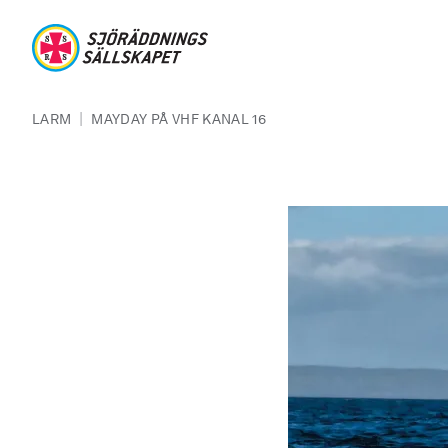
Hoppa till huvudinnehåll
Sjöräddningssällskapet
Länkstig
|
LARM
MAYDAY PÅ VHF KANAL 16