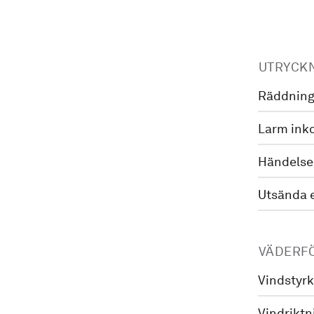
UTRYCK
Räddning
Larm ink
Händelse
Utsända 
VÄDERF
Vindstyrk
Vindriktn