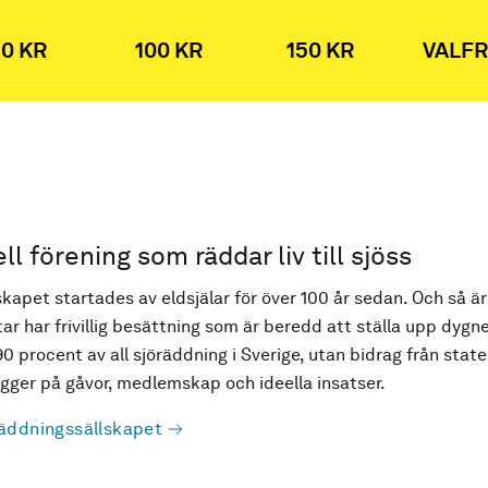
0 KR
100 KR
150 KR
VALFR
ell förening som räddar liv till sjöss
kapet startades av eldsjälar för över 100 år sedan. Och så är
ar har frivillig besättning som är beredd att ställa upp dygne
90 procent av all sjöräddning i Sverige, utan bidrag från state
ger på gåvor, medlemskap och ideella insatser.
äddningssällskapet