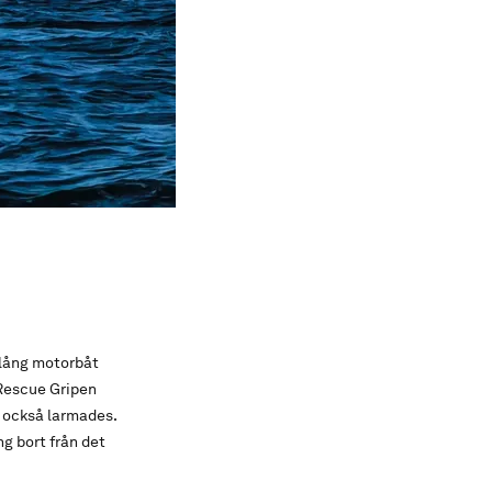
 lång motorbåt
Rescue Gripen
 också larmades.
g bort från det