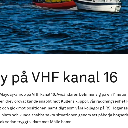
 på VHF kanal 16
t Mayday-anrop på VHF kanal 16. Avsändaren befinner sig på en 7 meter
n drev oroväckande snabbt mot Kullens klippor. Vår räddningsenhet 
ch gick mot positionen, samtidigt som våra kollegor på RS Höganäs
 plats och kunde snabbt säkra situationen genom att påbörja bogserin
ick sedan tryggt vidare mot Mölle hamn.