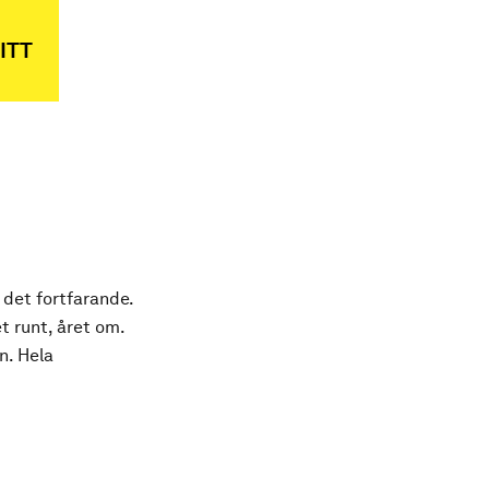
ITT
 det fortfarande.
t runt, året om.
n. Hela