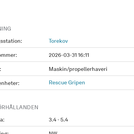
NING
sstation:
Torekov
ommer:
2026-03-31 16:11
:
Maskin/propellerhaveri
Rescue Gripen
enheter:
ÖRHÅLLANDEN
a:
3.4 - 5.4
ing:
NW