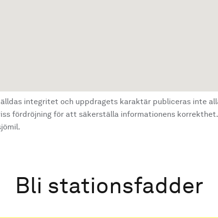
älldas integritet och uppdragets karaktär publiceras inte al
ss fördröjning för att säkerställa informationens korrekthet.
jömil.
Bli stationsfadder