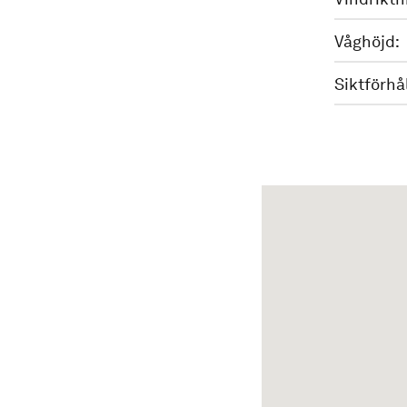
Våghöjd:
Siktförhå