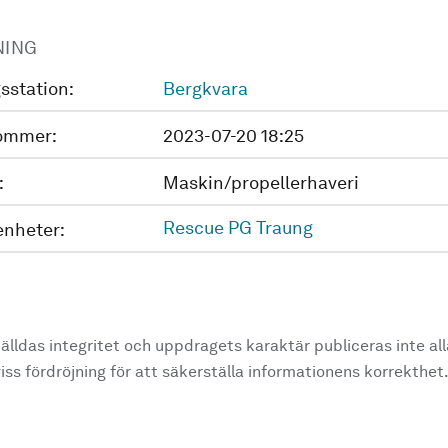
NING
sstation:
Bergkvara
ommer:
2023-07-20 18:25
:
Maskin/propellerhaveri
Rescue PG Traung
enheter:
älldas integritet och uppdragets karaktär publiceras inte al
ss fördröjning för att säkerställa informationens korrekthet