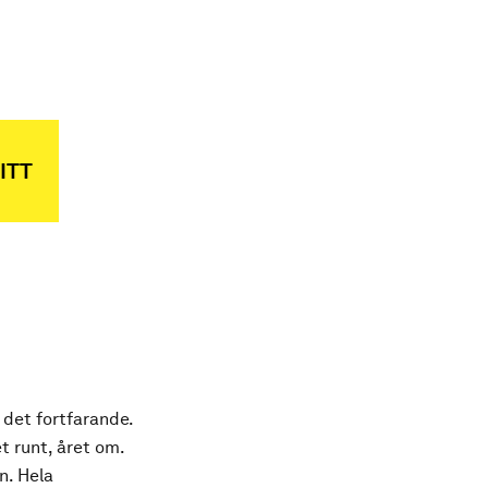
ITT
 det fortfarande.
t runt, året om.
n. Hela