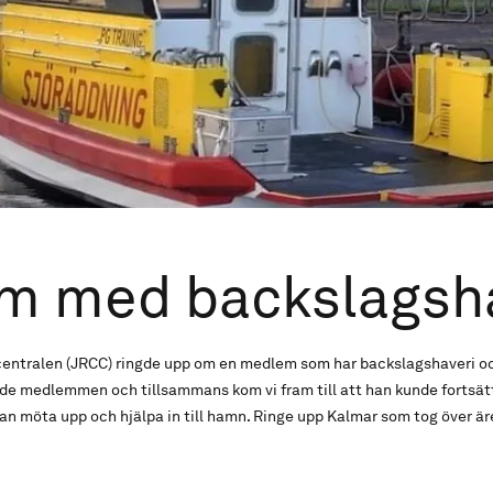
m med backslagsha
centralen (JRCC) ringde upp om en medlem som har backslagshaveri o
tade medlemmen och tillsammans kom vi fram till att han kunde fortsätt
an möta upp och hjälpa in till hamn. Ringe upp Kalmar som tog över är