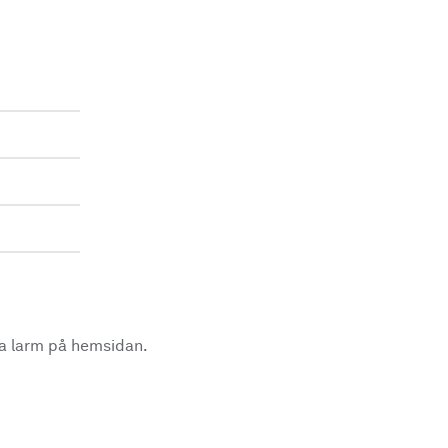
la larm på hemsidan.
.