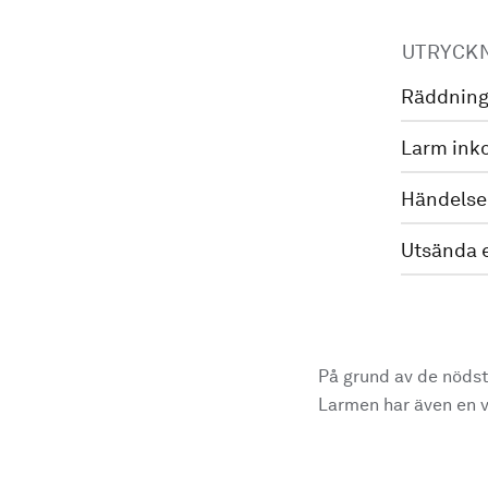
UTRYCK
Räddning
Larm ink
Händelse
Utsända 
På grund av de nödst
Larmen har även en vi