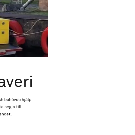
veri
ch behövde hjälp
a segla till
endet.