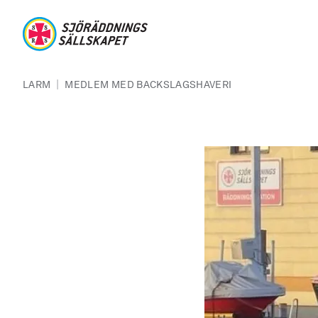
Hoppa till huvudinnehåll
Sjöräddningssällskapet
Länkstig
|
LARM
MEDLEM MED BACKSLAGSHAVERI