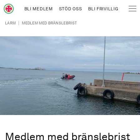
Hoppa till huvudinnehåll
BLI MEDLEM
STÖD OSS
BLI FRIVILLIG
Sjöräddningssällskapet
Länkstig
|
LARM
MEDLEM MED BRÄNSLEBRIST
Medlem med bränslebrist