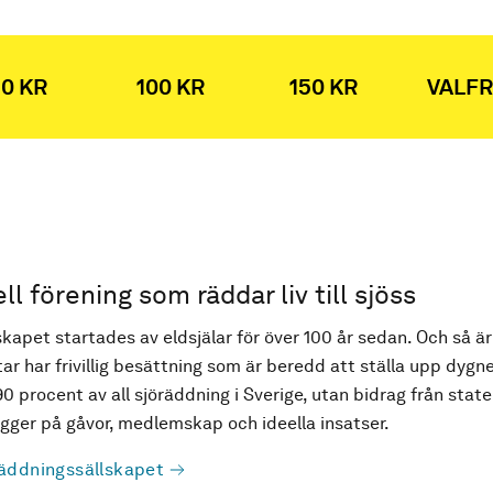
0 KR
100 KR
150 KR
VALFR
ell förening som räddar liv till sjöss
kapet startades av eldsjälar för över 100 år sedan. Och så är
ar har frivillig besättning som är beredd att ställa upp dygne
90 procent av all sjöräddning i Sverige, utan bidrag från state
ger på gåvor, medlemskap och ideella insatser.
äddningssällskapet