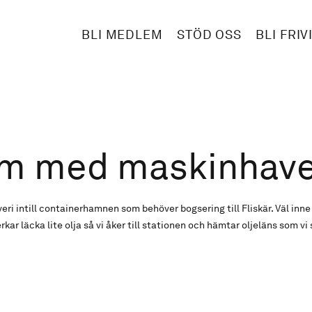
BLI MEDLEM
STÖD OSS
BLI FRIV
m med maskinhave
 intill containerhamnen som behöver bogsering till Fliskär. Väl inne i 
erkar läcka lite olja så vi åker till stationen och hämtar oljeläns som v