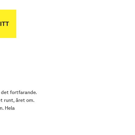
ITT
 det fortfarande.
t runt, året om.
n. Hela