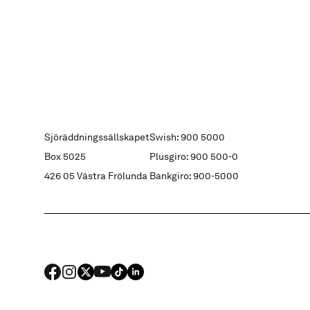
Sjöräddningssällskapet
Swish: 900 5000
Box 5025
Plusgiro: 900 500-0
426 05 Västra Frölunda
Bankgiro: 900-5000
FACEBOOK
Instagram
X
YouTube
TIKTOK
LINKED IN