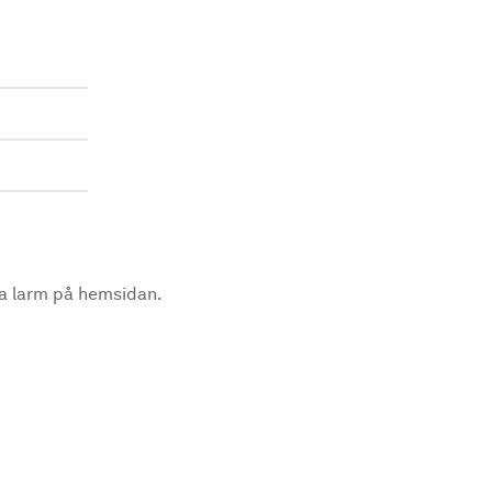
la larm på hemsidan.
.