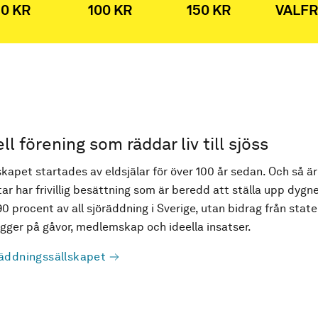
0 KR
100 KR
150 KR
VALFR
ell förening som räddar liv till sjöss
kapet startades av eldsjälar för över 100 år sedan. Och så är
ar har frivillig besättning som är beredd att ställa upp dygne
90 procent av all sjöräddning i Sverige, utan bidrag från state
ger på gåvor, medlemskap och ideella insatser.
äddningssällskapet