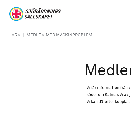
Hoppa till huvudinnehåll
Sjöräddningssällskapet
Länkstig
|
LARM
MEDLEM MED MASKINPROBLEM
Medle
Vi får information frå
söder om Kalmar. Vi avg
Vi kan därefter koppla u