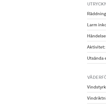
UTRYCK
Räddning
Larm ink
Händelse
Aktivitet:
Utsända 
VÄDERF
Vindstyrk
Vindriktn