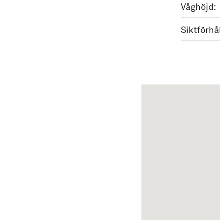
Våghöjd:
Siktförhå