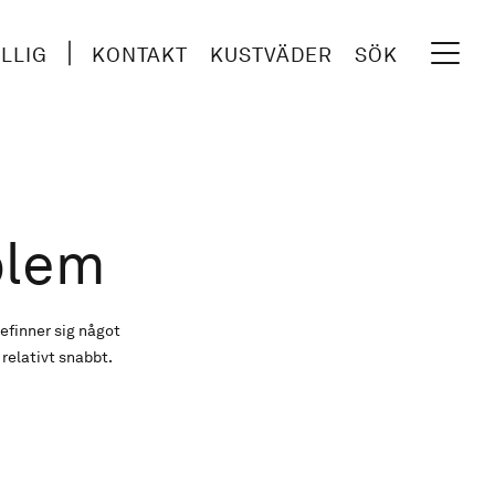
ILLIG
KONTAKT
KUSTVÄDER
SÖK
blem
finner sig något
relativt snabbt.