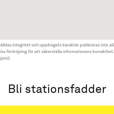
älldas integritet och uppdragets karaktär publiceras inte al
ss fördröjning för att säkerställa informationens korrekthet.
jömil.
Bli stationsfadder