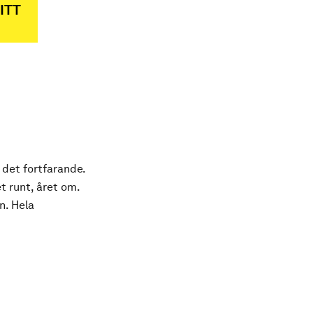
ITT
 det fortfarande.
t runt, året om.
n. Hela