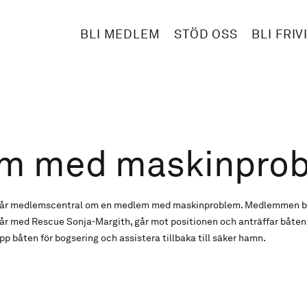
BLI MEDLEM
STÖD OSS
BLI FRIV
m med maskinpro
n vår medlemscentral om en medlem med maskinproblem. Medlemmen be
år med Rescue Sonja-Margith, går mot positionen och anträffar båten 
pp båten för bogsering och assistera tillbaka till säker hamn.