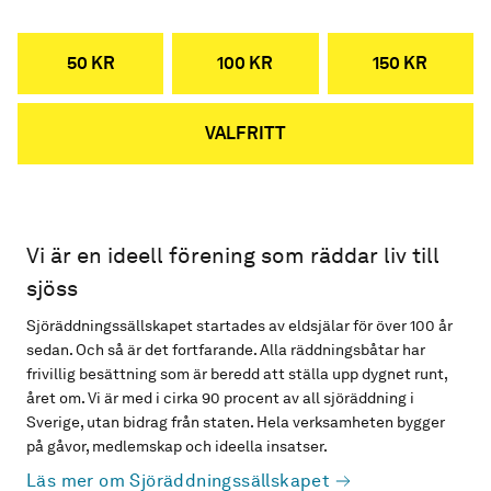
50 KR
100 KR
150 KR
VALFRITT
Vi är en ideell förening som räddar liv till
sjöss
Sjöräddningssällskapet startades av eldsjälar för över 100 år
sedan. Och så är det fortfarande. Alla räddningsbåtar har
frivillig besättning som är beredd att ställa upp dygnet runt,
året om. Vi är med i cirka 90 procent av all sjöräddning i
Sverige, utan bidrag från staten. Hela verksamheten bygger
på gåvor, medlemskap och ideella insatser.
Läs mer om Sjöräddningssällskapet