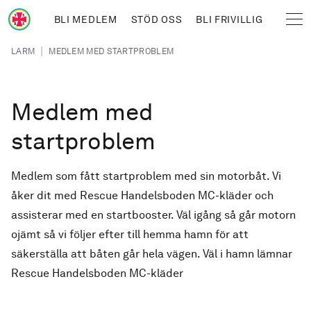
Hoppa till huvudinnehåll
BLI MEDLEM
STÖD OSS
BLI FRIVILLIG
Sjöräddningssällskapet
Länkstig
|
LARM
MEDLEM MED STARTPROBLEM
Medlem med
startproblem
Medlem som fått startproblem med sin motorbåt. Vi
åker dit med Rescue Handelsboden MC-kläder och
assisterar med en startbooster. Väl igång så går motorn
ojämt så vi följer efter till hemma hamn för att
säkerställa att båten går hela vägen. Väl i hamn lämnar
Rescue Handelsboden MC-kläder