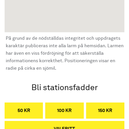
På grund av de nödställdas integritet och uppdragets
karaktär publiceras inte alla larm på hemsidan. Larmen
har även en viss fördröjning för att säkerställa
informationens korrekthet. Positioneringen visar en
radie på cirka en sjömil.
Bli stationsfadder
50 KR
100 KR
150 KR
VALFRITT