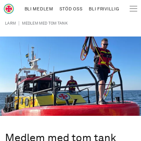
Hoppa till huvudinnehåll
BLI MEDLEM
STÖD OSS
BLI FRIVILLIG
Sjöräddningssällskapet
Länkstig
|
LARM
MEDLEM MED TOM TANK
Medlem med tom tank