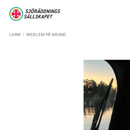
Hoppa till huvudinnehåll
Sjöräddningssällskapet
Länkstig
|
LARM
MEDLEM PÅ GRUND