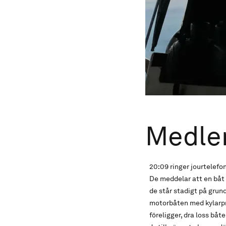
Medle
20:09 ringer jourtelef
De meddelar att en båt
de står stadigt på grun
motorbåten med kylarprob
föreligger, dra loss bå