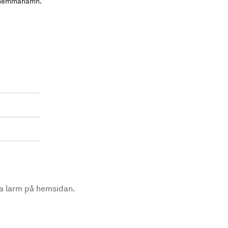
ot hemmahamn.
la larm på hemsidan.
.