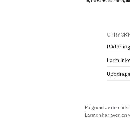
Jr, till närmsta hamn, 
UTRYCK
Räddning
Larm ink
Uppdrags
På grund av de nödst
Larmen har även en vi