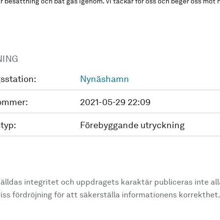
där besättning och båt gås igenom. Vi tackar för oss och beger oss m
NING
sstation:
Nynäshamn
ommer:
2021-05-29 22:09
typ:
Förebyggande utryckning
älldas integritet och uppdragets karaktär publiceras inte al
ss fördröjning för att säkerställa informationens korrekthet