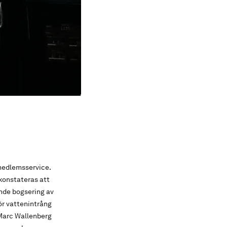
medlemsservice.
konstateras att
ende bogsering av
för vattenintrång
 Marc Wallenberg