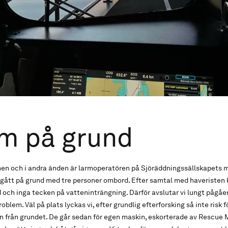
m på grund
onen och i andra änden är larmoperatören på Sjöräddningssällskapets 
 gått på grund med tre personer ombord. Efter samtal med haveristen 
d och inga tecken på vatteninträngning. Därför avslutar vi lungt pågå
lem. Väl på plats lyckas vi, efter grundlig efterforsking så inte risk 
ten från grundet. De går sedan för egen maskin, eskorterade av Rescue