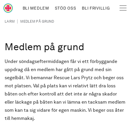
Hoppa till huvudinnehåll
BLI MEDLEM
STÖD OSS
BLI FRIVILLIG
Sjöräddningssällskapet
Länkstig
|
LARM
MEDLEM PÅ GRUND
Medlem på grund
Under söndagseftermiddagen får vi ett förbyggande
uppdrag då en medlem har gått på grund med sin
segelbåt. Vi bemannar Rescue Lars Prytz och beger oss
mot platsen. Väl på plats kan vi relativt lätt dra loss
båten och efter kontroll att det inte är några skador
eller läckage på båten kan vi lämna en tacksam medlem
som kan ta sig vidare för egen maskin. Vi beger oss åter
till hemmakaj.