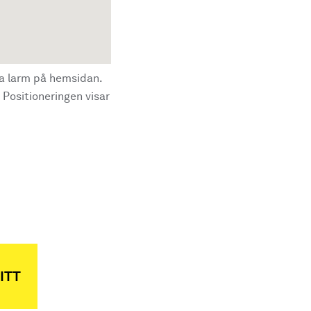
la larm på hemsidan.
 Positioneringen visar
ITT