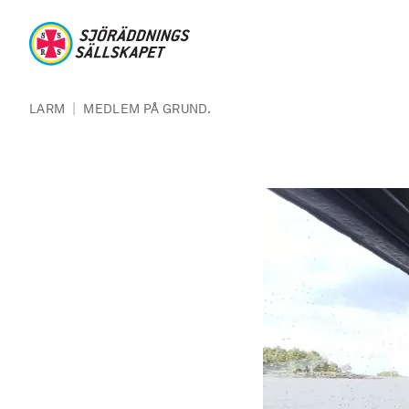
Hoppa till huvudinnehåll
Sjöräddningssällskapet
Länkstig
|
LARM
MEDLEM PÅ GRUND.