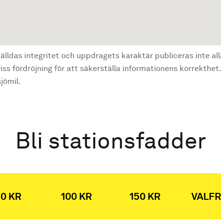
älldas integritet och uppdragets karaktär publiceras inte al
ss fördröjning för att säkerställa informationens korrekthet.
jömil.
Bli stationsfadder
0 KR
100 KR
150 KR
VALFR