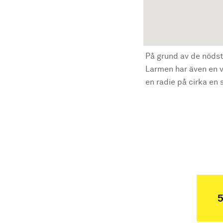
På grund av de nödst
Larmen har även en vi
en radie på cirka en s
5