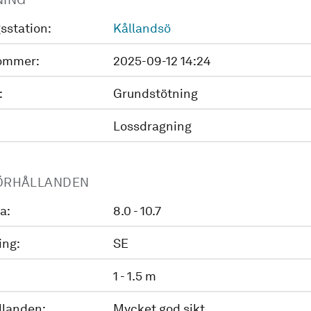
sstation:
Kållandsö
ommer:
2025-09-12 14:24
:
Grundstötning
Lossdragning
ÖRHÅLLANDEN
a:
8.0 - 10.7
ing:
SE
1 - 1.5 m
llanden:
Mycket god sikt