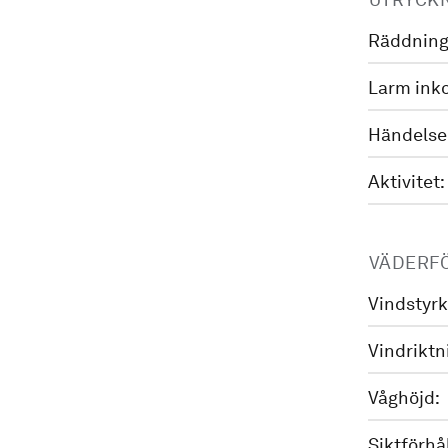
Räddning
Larm ink
Händelse
Aktivitet:
VÄDERF
Vindstyrk
Vindriktn
Våghöjd:
Siktförhå