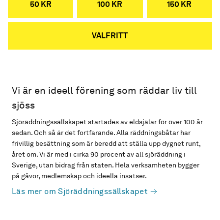
50 KR
100 KR
150 KR
VALFRITT
Vi är en ideell förening som räddar liv till
sjöss
Sjöräddningssällskapet startades av eldsjälar för över 100 år
sedan. Och så är det fortfarande. Alla räddningsbåtar har
frivillig besättning som är beredd att ställa upp dygnet runt,
året om. Vi är med i cirka 90 procent av all sjöräddning i
Sverige, utan bidrag från staten. Hela verksamheten bygger
på gåvor, medlemskap och ideella insatser.
Läs mer om Sjöräddningssällskapet