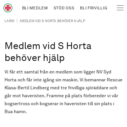
Hoppa till huvudinnehåll
BLI MEDLEM
STÖD OSS
BLI FRIVILLIG
Sjöräddningssällskapet
Länkstig
|
LARM
MEDLEM VID S HORTA BEHÖVER HJÄLP
Medlem vid S Horta
behöver hjälp
Vi får ett samtal från en medlem som ligger NV Syd
Horta och får inte igång sin maskin. Vi bemannar Rescue
Klasa-Bertil Lindberg med tre frivilliga sjöräddare och
går mot haveristen. Framme på plats förbereder vi vår
bogsertross och bogserar in haveristen till sin plats i
Bua hamn.