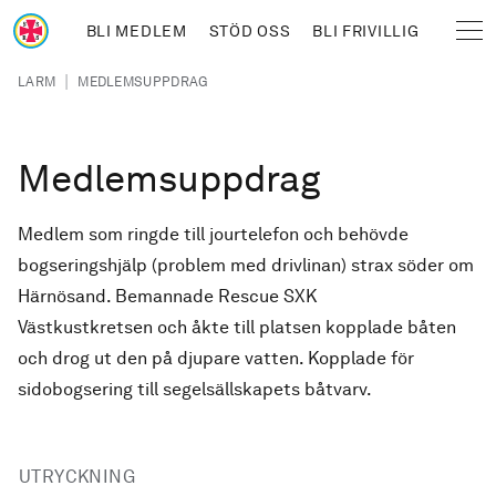
Hoppa till huvudinnehåll
BLI MEDLEM
STÖD OSS
BLI FRIVILLIG
Sjöräddningssällskapet
Länkstig
|
LARM
MEDLEMSUPPDRAG
Medlemsuppdrag
Medlem som ringde till jourtelefon och behövde
bogseringshjälp (problem med drivlinan) strax söder om
Härnösand. Bemannade Rescue SXK
Västkustkretsen och åkte till platsen kopplade båten
och drog ut den på djupare vatten. Kopplade för
sidobogsering till segelsällskapets båtvarv.
UTRYCKNING