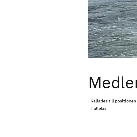
Medle
Kallades till positionen
Hällekis.