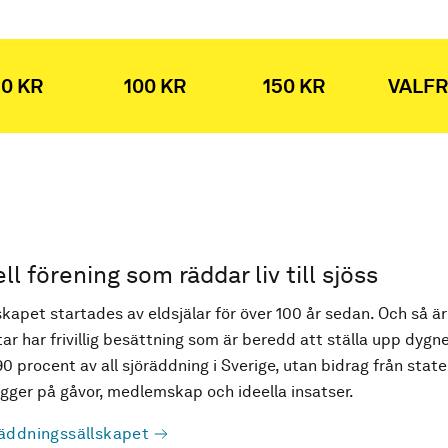
0 KR
100 KR
150 KR
VALFR
ell förening som räddar liv till sjöss
kapet startades av eldsjälar för över 100 år sedan. Och så är
ar har frivillig besättning som är beredd att ställa upp dygne
90 procent av all sjöräddning i Sverige, utan bidrag från state
ger på gåvor, medlemskap och ideella insatser.
äddningssällskapet