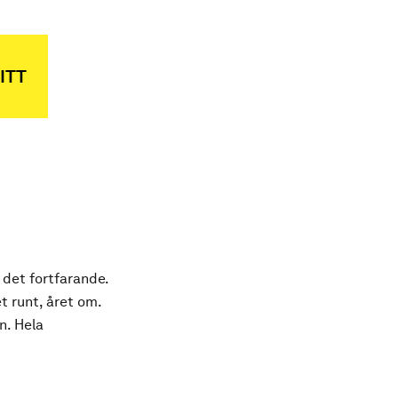
ITT
 det fortfarande.
t runt, året om.
n. Hela