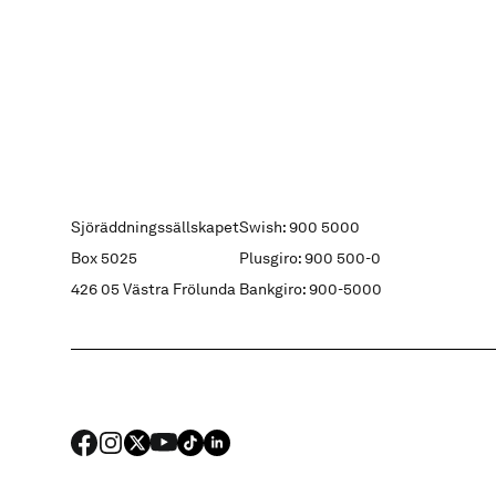
Sjöräddningssällskapet
Swish: 900 5000
Box 5025
Plusgiro: 900 500-0
426 05 Västra Frölunda
Bankgiro: 900-5000
FACEBOOK
Instagram
X
YouTube
TIKTOK
LINKED IN