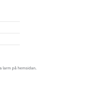
la larm på hemsidan.
.