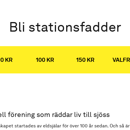
Bli stationsfadder
0 KR
100 KR
150 KR
VALFR
ell förening som räddar liv till sjöss
kapet startades av eldsjälar för över 100 år sedan. Och så är