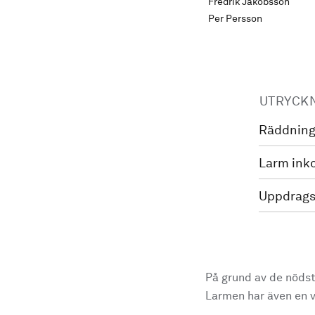
Fredrik Jakobsson
Per Persson
UTRYCK
Räddning
Larm ink
Uppdrags
På grund av de nödst
Larmen har även en vi