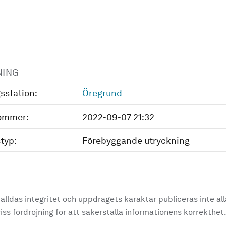
NING
sstation:
Öregrund
ommer:
2022-09-07 21:32
typ:
Förebyggande utryckning
älldas integritet och uppdragets karaktär publiceras inte al
ss fördröjning för att säkerställa informationens korrekthet