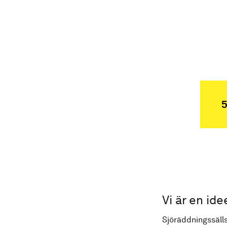
5
Vi är en ide
Sjöräddningssälls