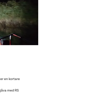
er en kortare
 gåva med RS