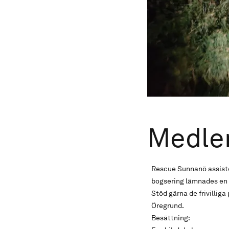
Medle
Rescue Sunnanö assiste
bogsering lämnades en n
Stöd gärna de frivillig
Öregrund.
Besättning: