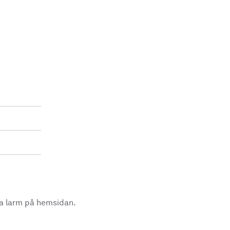
la larm på hemsidan.
.