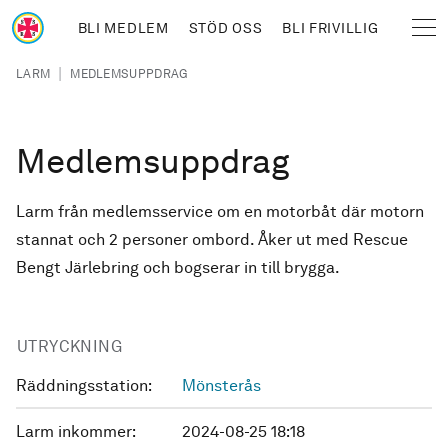
Hoppa till huvudinnehåll
BLI MEDLEM
STÖD OSS
BLI FRIVILLIG
Sjöräddningssällskapet
Länkstig
|
LARM
MEDLEMSUPPDRAG
Medlemsuppdrag
Larm från medlemsservice om en motorbåt där motorn
stannat och 2 personer ombord. Åker ut med Rescue
Bengt Järlebring och bogserar in till brygga.
UTRYCKNING
Räddningsstation:
Mönsterås
Larm inkommer:
2024-08-25 18:18