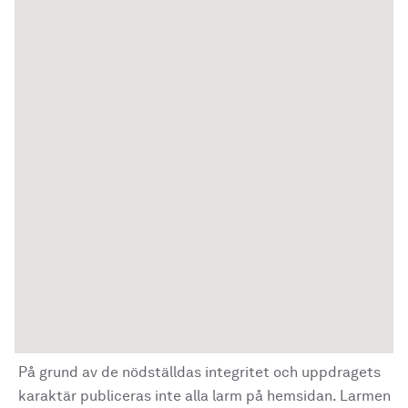
På grund av de nödställdas integritet och uppdragets
karaktär publiceras inte alla larm på hemsidan. Larmen