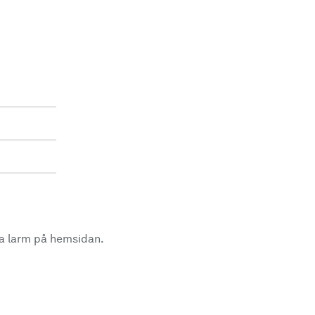
la larm på hemsidan.
.