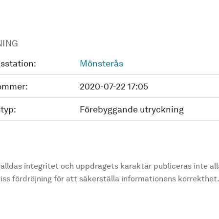
NING
sstation:
Mönsterås
ommer:
2020-07-22 17:05
typ:
Förebyggande utryckning
älldas integritet och uppdragets karaktär publiceras inte al
ss fördröjning för att säkerställa informationens korrekthet