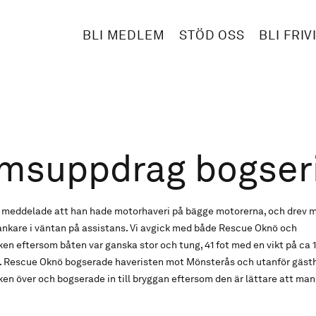
BLI MEDLEM
STÖD OSS
BLI FRIV
msuppdrag bogser
meddelade att han hade motorhaveri på bägge motorerna, och drev 
vankare i väntan på assistans. Vi avgick med både Rescue Oknö och
 eftersom båten var ganska stor och tung, 41 fot med en vikt på ca 11
e. Rescue Oknö bogserade haveristen mot Mönsterås och utanför gäs
n över och bogserade in till bryggan eftersom den är lättare att man