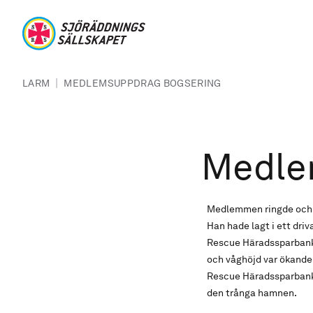
Hoppa till huvudinnehåll
Sjöräddningssällskapet
Länkstig
|
LARM
MEDLEMSUPPDRAG BOGSERING
Medle
Medlemmen ringde och 
Han hade lagt i ett dri
Rescue Häradssparbanken
och våghöjd var ökand
Rescue Häradssparbanke
den trånga hamnen.