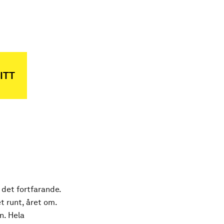
ITT
 det fortfarande.
t runt, året om.
n. Hela