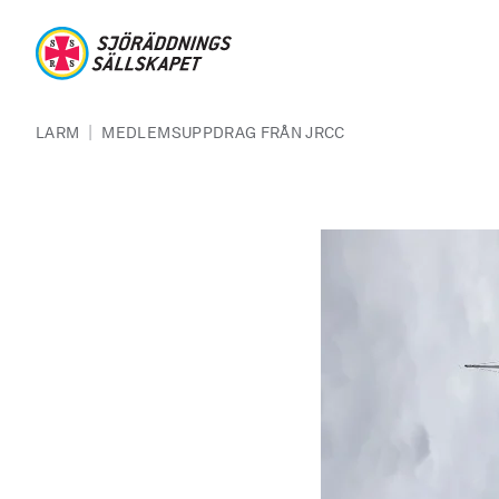
Hoppa till huvudinnehåll
Sjöräddningssällskapet
Länkstig
|
LARM
MEDLEMSUPPDRAG FRÅN JRCC