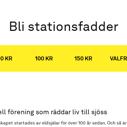
Bli stationsfadder
0 KR
100 KR
150 KR
VALFR
ell förening som räddar liv till sjöss
kapet startades av eldsjälar för över 100 år sedan. Och så är