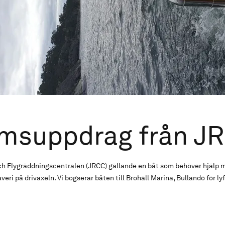
msuppdrag från J
och Flygräddningscentralen (JRCC) gällande en båt som behöver hjälp m
eri på drivaxeln. Vi bogserar båten till Brohäll Marina, Bullandö för ly