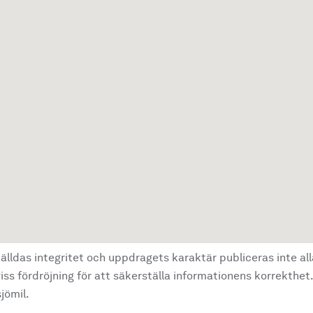
älldas integritet och uppdragets karaktär publiceras inte al
ss fördröjning för att säkerställa informationens korrekthet.
jömil.