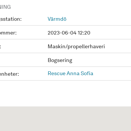
NING
sstation:
Värmdö
ommer:
2023-06-04 12:20
:
Maskin/propellerhaveri
Bogsering
Rescue Anna Sofia
enheter: