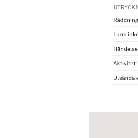
UTRYCK
Räddning
Larm ink
Händelse
Aktivitet:
Utsända 