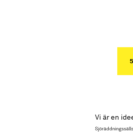
5
Vi är en ide
Sjöräddningssälls