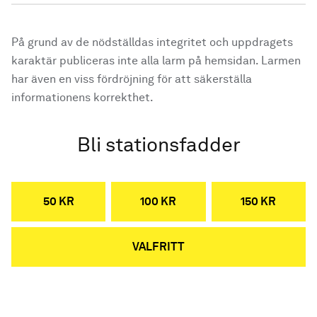
På grund av de nödställdas integritet och uppdragets
karaktär publiceras inte alla larm på hemsidan. Larmen
har även en viss fördröjning för att säkerställa
informationens korrekthet.
Bli stationsfadder
50 KR
100 KR
150 KR
VALFRITT