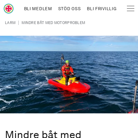
Hoppa till huvudinnehåll
BLI MEDLEM
STÖD OSS
BLI FRIVILLIG
Sjöräddningssällskapet
Länkstig
|
LARM
MINDRE BÅT MED MOTORPROBLEM
Mindre båt med