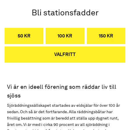
Bli stationsfadder
50 KR
100 KR
150 KR
VALFRITT
Vi är en ideell förening som räddar liv till
sjöss
Sjöräddningssällskapet startades av eldsjälar för över 100 år
sedan. Och så är det fortfarande. Alla räddningsbåtar har
frivillig besättning som är beredd att ställa upp dygnet runt,
året om. Vi är med i cirka 90 procent av all sjöräddning i