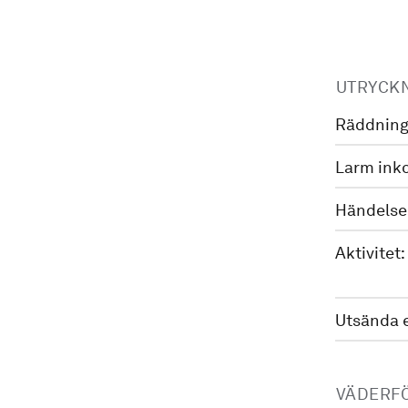
UTRYCK
Räddning
Larm ink
Händelse
Aktivitet:
Utsända 
VÄDERF