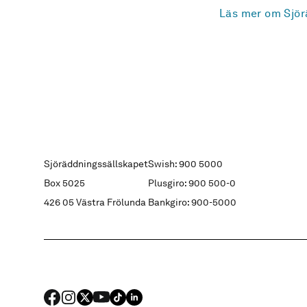
Läs mer om Sjör
Sjöräddningssällskapet
Swish: 900 5000
Box 5025
Plusgiro: 900 500-0
426 05 Västra Frölunda
Bankgiro: 900-5000
FACEBOOK
Instagram
X
YouTube
TIKTOK
LINKED IN