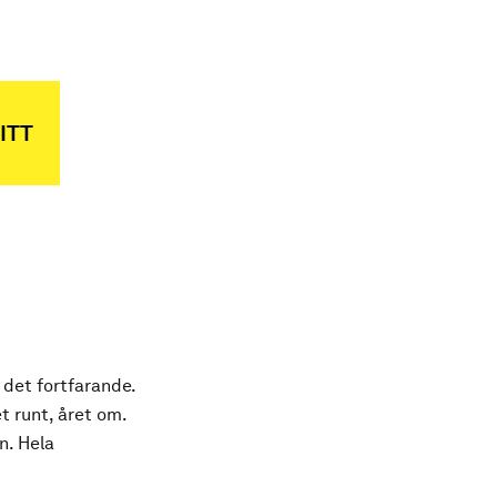
ITT
 det fortfarande.
t runt, året om.
n. Hela