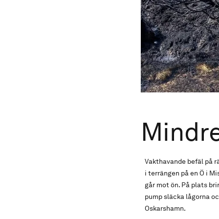
Mindre
Vakthavande befäl på rä
i terrängen på en Ö i M
går mot ön. På plats br
pump släcka lågorna och
Oskarshamn.