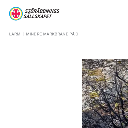
Hoppa till huvudinnehåll
Sjöräddningssällskapet
Länkstig
|
LARM
MINDRE MARKBRAND PÅ Ö