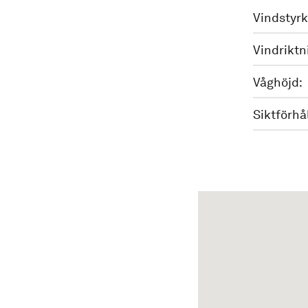
Vindstyrk
Vindriktn
Våghöjd:
Siktförhå