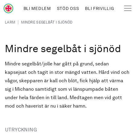
Hoppa till huvudinnehåll
BLI MEDLEM
STÖD OSS
BLI FRIVILLIG
Sjöräddningssällskapet
Länkstig
|
LARM
MINDRE SEGELBÅT I SJÖNÖD
Mindre segelbåt i sjönöd
Mindre segelbåt/jolle har gått på grund, sedan
kapsejsat och tagit in stor mängd vatten. Hård vind och
vågor, skepparen är kall och blöt, fick hjälp att värma
sig i Michano samtidigt som vi länspumpade båten
under hela färden in till land. Medtagen men vid gott
mod och haverist är nu i säker hamn.
UTRYCKNING