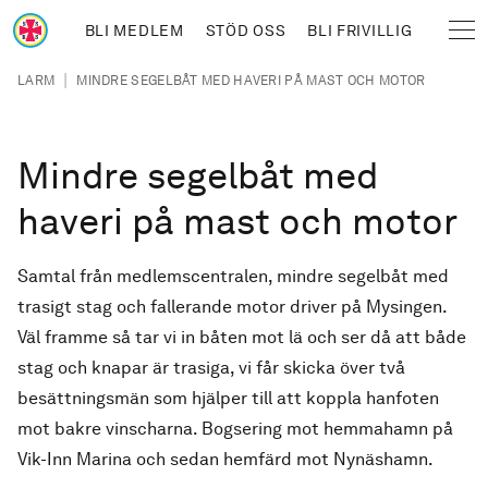
Hoppa till huvudinnehåll
BLI MEDLEM
STÖD OSS
BLI FRIVILLIG
Sjöräddningssällskapet
Länkstig
|
LARM
MINDRE SEGELBÅT MED HAVERI PÅ MAST OCH MOTOR
Mindre segelbåt med
haveri på mast och motor
Samtal från medlemscentralen, mindre segelbåt med
trasigt stag och fallerande motor driver på Mysingen.
Väl framme så tar vi in båten mot lä och ser då att både
stag och knapar är trasiga, vi får skicka över två
besättningsmän som hjälper till att koppla hanfoten
mot bakre vinscharna. Bogsering mot hemmahamn på
Vik-Inn Marina och sedan hemfärd mot Nynäshamn.