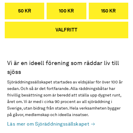
50 KR
100 KR
150 KR
VALFRITT
Vi är en ideell förening som räddar liv till
sjöss
Sjöräddningssällskapet startades av eldsjälar för över 100 år
sedan. Och så är det fortfarande. Alla räddningsbåtar har
frivillig besättning som är beredd att ställa upp dygnet runt,
året om. Vi är med i cirka 90 procent av all sjöräddning i
Sverige, utan bidrag från staten. Hela verksamheten bygger
på gåvor, medlemskap och ideella insatser.
Läs mer om Sjöräddningssällskapet