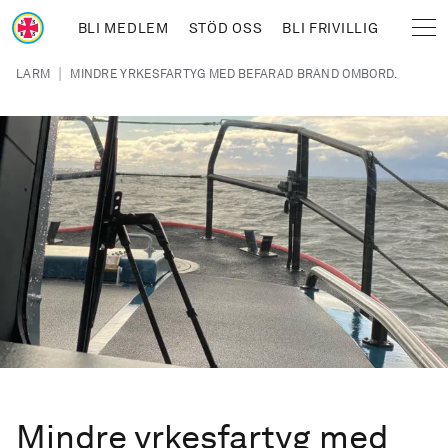
Hoppa till huvudinnehåll
BLI MEDLEM
STÖD OSS
BLI FRIVILLIG
Sjöräddningssällskapet
Länkstig
|
LARM
MINDRE YRKESFARTYG MED BEFARAD BRAND OMBORD.
Mindre yrkesfartyg med