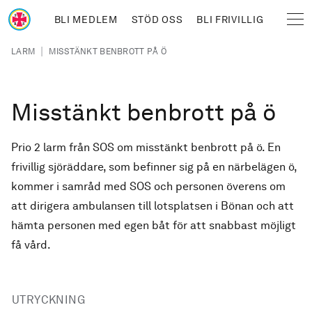
Hoppa till huvudinnehåll
BLI MEDLEM
STÖD OSS
BLI FRIVILLIG
Sjöräddningssällskapet
Länkstig
|
LARM
MISSTÄNKT BENBROTT PÅ Ö
Misstänkt benbrott på ö
Prio 2 larm från SOS om misstänkt benbrott på ö. En
frivillig sjöräddare, som befinner sig på en närbelägen ö,
kommer i samråd med SOS och personen överens om
att dirigera ambulansen till lotsplatsen i Bönan och att
hämta personen med egen båt för att snabbast möjligt
få vård.
UTRYCKNING