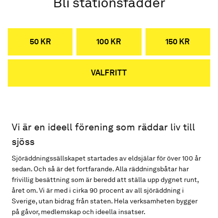
Bli stationsfadder
50 KR
100 KR
150 KR
VALFRITT
Vi är en ideell förening som räddar liv till
sjöss
Sjöräddningssällskapet startades av eldsjälar för över 100 år
sedan. Och så är det fortfarande. Alla räddningsbåtar har
frivillig besättning som är beredd att ställa upp dygnet runt,
året om. Vi är med i cirka 90 procent av all sjöräddning i
Sverige, utan bidrag från staten. Hela verksamheten bygger
på gåvor, medlemskap och ideella insatser.