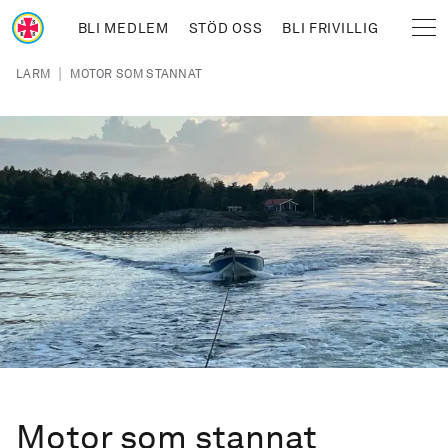
Hoppa till huvudinnehåll
BLI MEDLEM
STÖD OSS
BLI FRIVILLIG
Sjöräddningssällskapet
Länkstig
|
LARM
MOTOR SOM STANNAT
Motor som stannat