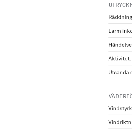
UTRYCK
Räddning
Larm ink
Händelse
Aktivitet:
Utsända 
VÄDERF
Vindstyrk
Vindriktn