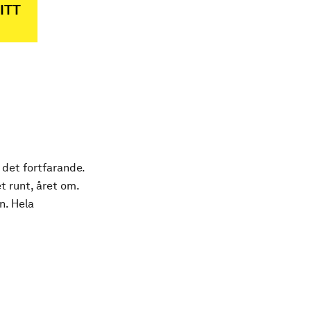
ITT
 det fortfarande.
t runt, året om.
n. Hela