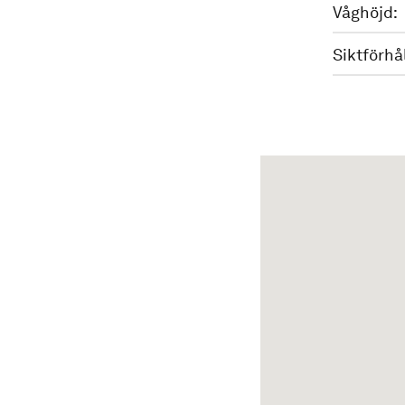
Våghöjd:
Siktförhå