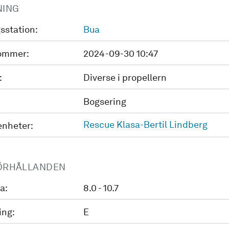
NING
sstation:
Bua
ommer:
2024-09-30 10:47
:
Diverse i propellern
Bogsering
Rescue Klasa-Bertil Lindberg
enheter:
ÖRHÅLLANDEN
a:
8.0 - 10.7
ing:
E