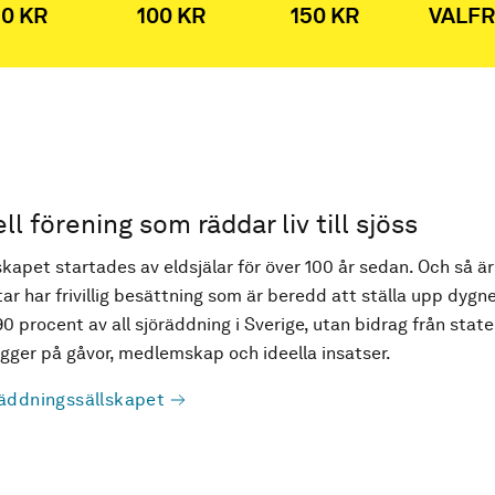
0 KR
100 KR
150 KR
VALFR
ell förening som räddar liv till sjöss
kapet startades av eldsjälar för över 100 år sedan. Och så är
ar har frivillig besättning som är beredd att ställa upp dygne
90 procent av all sjöräddning i Sverige, utan bidrag från state
ger på gåvor, medlemskap och ideella insatser.
äddningssällskapet