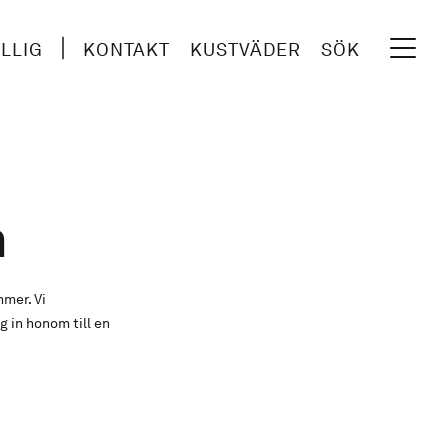
ILLIG
KONTAKT
KUSTVÄDER
SÖK
n
mmer. Vi
 in honom till en