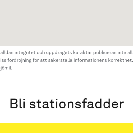
älldas integritet och uppdragets karaktär publiceras inte al
ss fördröjning för att säkerställa informationens korrekthet.
jömil.
Bli stationsfadder