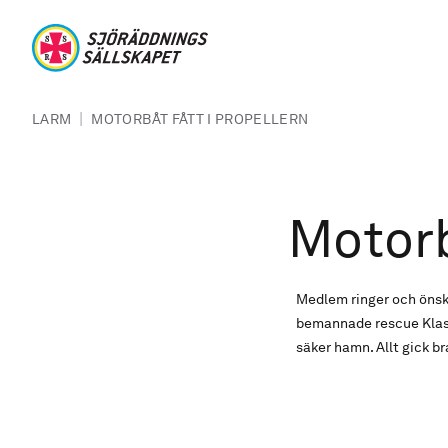
Hoppa till huvudinnehåll
Sjöräddningssällskapet
Länkstig
|
LARM
MOTORBÅT FÅTT I PROPELLERN
Motorb
Medlem ringer och önskar
bemannade rescue Klasa-
säker hamn. Allt gick br