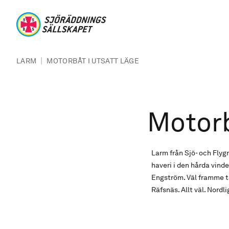
Hoppa till huvudinnehåll
Sjöräddningssällskapet
Länkstig
|
LARM
MOTORBÅT I UTSATT LÄGE
Motorb
Larm från Sjö- och Fly
haveri i den hårda vind
Engström. Väl framme t
Räfsnäs. Allt väl. Nordli