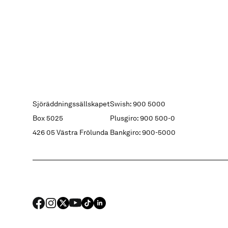
Sjöräddningssällskapet
Swish: 900 5000
Box 5025
Plusgiro: 900 500-0
426 05 Västra Frölunda
Bankgiro: 900-5000
FACEBOOK
Instagram
X
YouTube
TIKTOK
LINKED IN