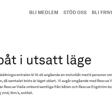
BLI MEDLEM
STÖD OSS
BLI FRIV
åt i utsatt läge
gräddningscentralen kl 10.45 angående en motorbåt med 6 personer om
en, då samtalet bröts är läget oklart. Vi avgår omgående med Rescue 
ar Rescue Vialla ombord samtliga från båten och Rescue Engström bog
g vind, 15m/s, snöfall.