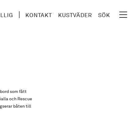
ILLIG
KONTAKT
KUSTVÄDER
SÖK
bord som fått
Vialla och Rescue
serar båten till