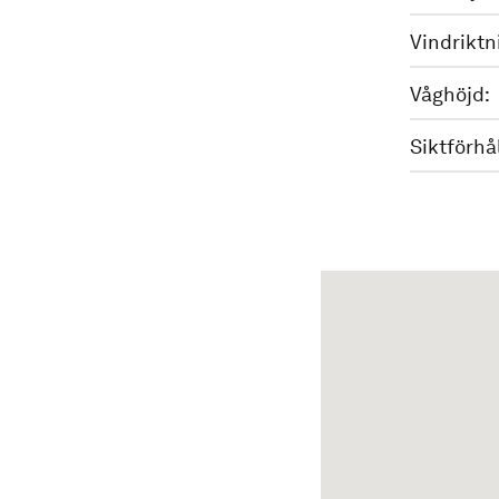
Vindriktn
Våghöjd:
Siktförhå