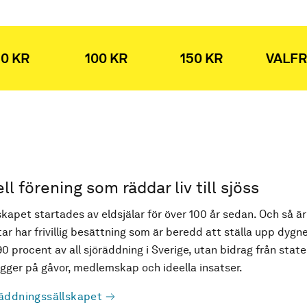
0 KR
100 KR
150 KR
VALFR
ell förening som räddar liv till sjöss
kapet startades av eldsjälar för över 100 år sedan. Och så är
ar har frivillig besättning som är beredd att ställa upp dygne
90 procent av all sjöräddning i Sverige, utan bidrag från state
ger på gåvor, medlemskap och ideella insatser.
äddningssällskapet