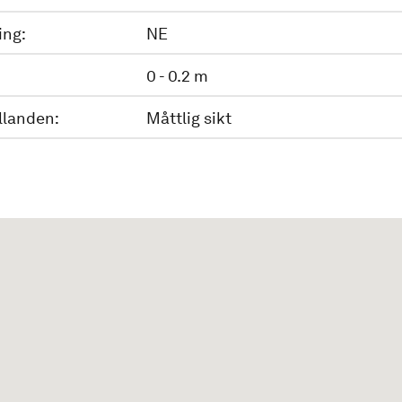
ing:
NE
0 - 0.2 m
llanden:
Måttlig sikt