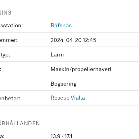
NING
sstation:
Räfsnäs
ommer:
2024-04-20 12:45
typ:
Larm
:
Maskin/propellerhaveri
Bogsering
Rescue Vialla
enheter:
ÖRHÅLLANDEN
a:
13.9 - 17.1