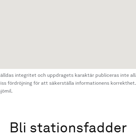
älldas integritet och uppdragets karaktär publiceras inte al
ss fördröjning för att säkerställa informationens korrekthet.
jömil.
Bli stationsfadder