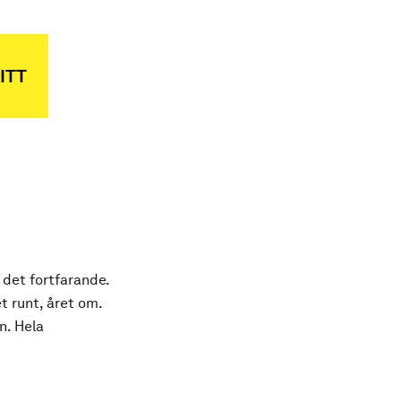
ITT
 det fortfarande.
t runt, året om.
n. Hela