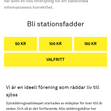
har även en viss fördröjning för att säkerställa
informationens korrekthet.
Bli stationsfadder
50 KR
100 KR
150 KR
VALFRITT
Vi är en ideell förening som räddar liv till
sjöss
Sjöräddningssällskapet startades av eldsjälar för över 100 år
sedan. Och så är det fortfarande. Alla räddningsbåtar har