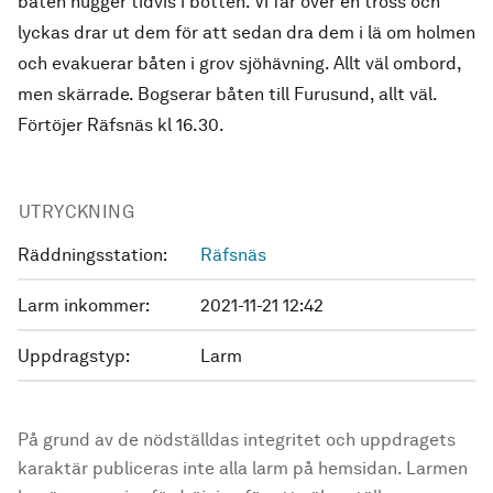
båten hugger tidvis i botten. Vi får över en tross och
lyckas drar ut dem för att sedan dra dem i lä om holmen
och evakuerar båten i grov sjöhävning. Allt väl ombord,
men skärrade. Bogserar båten till Furusund, allt väl.
Förtöjer Räfsnäs kl 16.30.
UTRYCKNING
Räddningsstation:
Räfsnäs
Larm inkommer:
2021-11-21 12:42
Uppdragstyp:
Larm
På grund av de nödställdas integritet och uppdragets
karaktär publiceras inte alla larm på hemsidan. Larmen