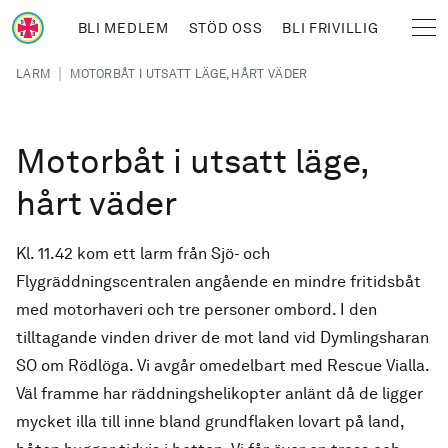
Hoppa till huvudinnehåll
BLI MEDLEM
STÖD OSS
BLI FRIVILLIG
Sjöräddningssällskapet
Länkstig
|
LARM
MOTORBÅT I UTSATT LÄGE, HÅRT VÄDER
Motorbåt i utsatt läge,
hårt väder
Kl. 11.42 kom ett larm från Sjö- och
Flygräddningscentralen angående en mindre fritidsbåt
med motorhaveri och tre personer ombord. I den
tilltagande vinden driver de mot land vid Dymlingsharan
SO om Rödlöga. Vi avgår omedelbart med Rescue Vialla.
Väl framme har räddningshelikopter anlänt då de ligger
mycket illa till inne bland grundflaken lovart på land,