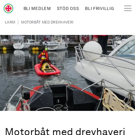
Hoppa till huvudinnehåll
BLI MEDLEM
STÖD OSS
BLI FRIVILLIG
Sjöräddningssällskapet
Länkstig
|
LARM
MOTORBÅT MED DREVHAVERI
Motorbåt med drevhaveri