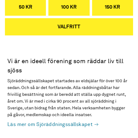
50 KR
100 KR
150 KR
VALFRITT
Vi är en ideell förening som räddar liv till
sjöss
Sjöräddningssällskapet startades av eldsjälar för över 100 år
sedan. Och så är det fortfarande. Alla räddningsbåtar har
frivillig besättning som är beredd att ställa upp dygnet runt,
året om. Vi är med i cirka 90 procent av all sjöräddning i
Sverige, utan bidrag från staten. Hela verksamheten bygger
på gåvor, medlemskap och ideella insatser.
Läs mer om Sjöräddningssällskapet