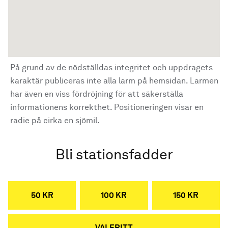
På grund av de nödställdas integritet och uppdragets
karaktär publiceras inte alla larm på hemsidan. Larmen
har även en viss fördröjning för att säkerställa
informationens korrekthet. Positioneringen visar en
radie på cirka en sjömil.
Bli stationsfadder
50 KR
100 KR
150 KR
VALFRITT