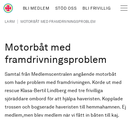
Hoppa till huvudinnehåll
BLI MEDLEM
STÖD OSS
BLI FRIVILLIG
Sjöräddningssällskapet
Länkstig
|
LARM
MOTORBÅT MED FRAMDRIVNINGSPROBLEM
Motorbåt med
framdrivningsproblem
Samtal från Medlemscentralen angående motorbåt
som hade problem med framdrivningen. Körde ut med
rescue Klasa-Bertil Lindberg med tre frivilliga
sjöräddare ombord för att hjälpa haveristen. Kopplade
trossen och bogserade haveristen till hemmahamnen. Ej
medlem,men blev medlem när vi fått in båten till kaj.