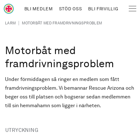
Hoppa till huvudinnehåll
BLI MEDLEM
STÖD OSS
BLI FRIVILLIG
Sjöräddningssällskapet
Länkstig
|
LARM
MOTORBÅT MED FRAMDRIVNINGSPROBLEM
Motorbåt med
framdrivningsproblem
Under förmiddagen så ringer en medlem som fått
framdrivningsproblem. Vi bemannar Rescue Arizona och
beger oss till platsen och bogserar sedan medlemmen
till sin hemmahamn som ligger i närheten.
UTRYCKNING