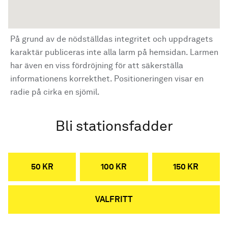
På grund av de nödställdas integritet och uppdragets
karaktär publiceras inte alla larm på hemsidan. Larmen
har även en viss fördröjning för att säkerställa
informationens korrekthet. Positioneringen visar en
radie på cirka en sjömil.
Bli stationsfadder
50 KR
100 KR
150 KR
VALFRITT