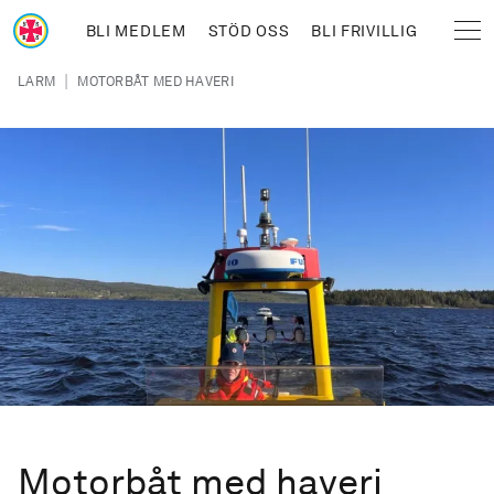
Hoppa till huvudinnehåll
BLI MEDLEM
STÖD OSS
BLI FRIVILLIG
Sjöräddningssällskapet
Länkstig
|
LARM
MOTORBÅT MED HAVERI
Motorbåt med haveri