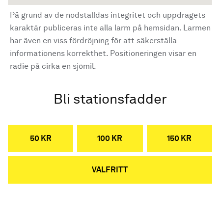
På grund av de nödställdas integritet och uppdragets
karaktär publiceras inte alla larm på hemsidan. Larmen
har även en viss fördröjning för att säkerställa
informationens korrekthet. Positioneringen visar en
radie på cirka en sjömil.
Bli stationsfadder
50 KR
100 KR
150 KR
VALFRITT