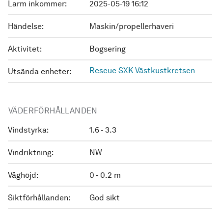
Larm inkommer:
2025-05-19 16:12
Händelse:
Maskin/propellerhaveri
Aktivitet:
Bogsering
Rescue SXK Västkustkretsen
Utsända enheter:
VÄDERFÖRHÅLLANDEN
Vindstyrka:
1.6 - 3.3
Vindriktning:
NW
Våghöjd:
0 - 0.2 m
Siktförhållanden:
God sikt