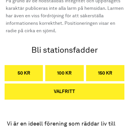
På grund av de nödställdas integritet och uppdragets
karaktär publiceras inte alla larm på hemsidan. Larmen
har även en viss fördröjning för att säkerställa
informationens korrekthet. Positioneringen visar en
radie på cirka en sjömil.
Bli stationsfadder
50 KR
100 KR
150 KR
VALFRITT
Vi är en ideell förening som räddar liv till