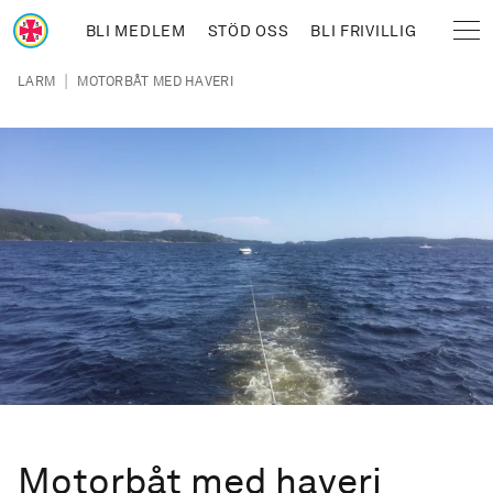
Hoppa till huvudinnehåll
BLI MEDLEM
STÖD OSS
BLI FRIVILLIG
Sjöräddningssällskapet
Länkstig
|
LARM
MOTORBÅT MED HAVERI
Motorbåt med haveri