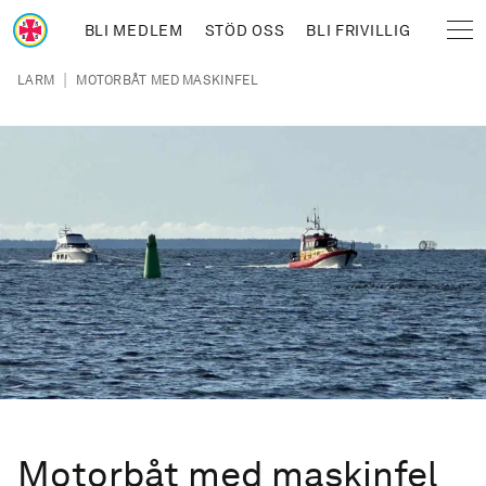
Hoppa till huvudinnehåll
BLI MEDLEM
STÖD OSS
BLI FRIVILLIG
Sjöräddningssällskapet
Länkstig
|
LARM
MOTORBÅT MED MASKINFEL
Motorbåt med maskinfel