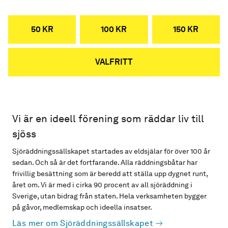
50 KR
100 KR
150 KR
VALFRITT
Vi är en ideell förening som räddar liv till
sjöss
Sjöräddningssällskapet startades av eldsjälar för över 100 år
sedan. Och så är det fortfarande. Alla räddningsbåtar har
frivillig besättning som är beredd att ställa upp dygnet runt,
året om. Vi är med i cirka 90 procent av all sjöräddning i
Sverige, utan bidrag från staten. Hela verksamheten bygger
på gåvor, medlemskap och ideella insatser.
Läs mer om Sjöräddningssällskapet